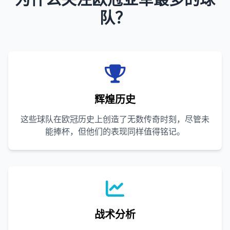
队？
辉煌历史
这些球队在欧冠历史上创造了无数传奇时刻，尽管未
能捧杯，但他们的表现同样值得铭记。
战术分析