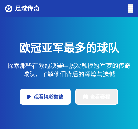
足球传奇
欧冠亚军最多的球队
探索那些在欧冠决赛中屡次触摸冠军梦的传奇
球队，了解他们背后的辉煌与遗憾
观看精彩集锦
查看赛程