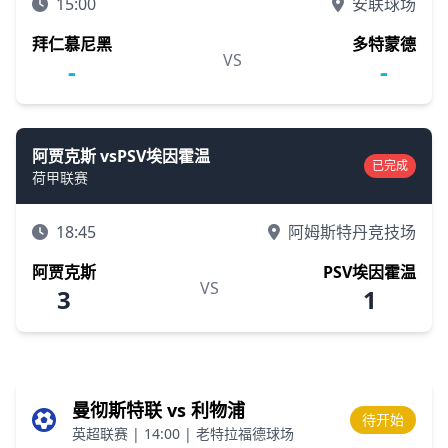
15:00
安联球场
拜仁慕尼黑
多特蒙德
VS
-
-
阿贾克斯 vsPSV埃因霍温
已完成
荷甲联赛
18:45
阿姆斯特丹竞技场
阿贾克斯
PSV埃因霍温
VS
3
1
曼彻斯特联 vs 利物浦
待开始
英超联赛 | 14:00 | 老特拉福德球场