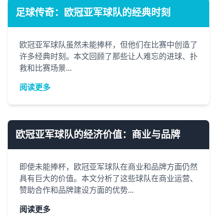
足球传奇：欧冠亚军球队的经典时刻
欧冠亚军球队虽然未能捧杯，但他们在比赛中创造了
许多经典时刻。本文回顾了那些让人难忘的进球、扑
救和比赛场景...
阅读更多
欧冠亚军球队的经济价值：商业与品牌
即使未能捧杯，欧冠亚军球队在商业和品牌方面仍然
具有巨大的价值。本文分析了这些球队在商业运营、
赞助合作和品牌建设方面的优势...
阅读更多