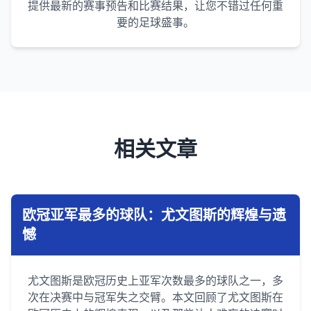
提供最新的赛事预告和比赛结果，让您不错过任何重
要的足球盛事。
相关文章
欧冠亚军最多的球队：尤文图斯的辉煌与遗
憾
尤文图斯是欧冠历史上亚军次数最多的球队之一，多
次在决赛中与冠军失之交臂。本文回顾了尤文图斯在