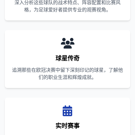
深入分析这些球队的战术特点、阵容配置和比赛风
格，为足球爱好者提供专业的观赛视角。
球星传奇
追溯那些在欧冠决赛中留下深刻印记的球星，了解他
们的职业生涯和辉煌成就。
实时赛事