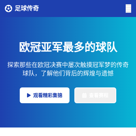
足球传奇
欧冠亚军最多的球队
探索那些在欧冠决赛中屡次触摸冠军梦的传奇
球队，了解他们背后的辉煌与遗憾
观看精彩集锦
查看赛程