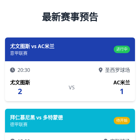
最新赛事预告
尤文图斯 vs AC米兰
进行中
意甲联赛
20:30
圣西罗球场
尤文图斯
AC米兰
VS
2
1
拜仁慕尼黑 vs 多特蒙德
待开始
德甲联赛