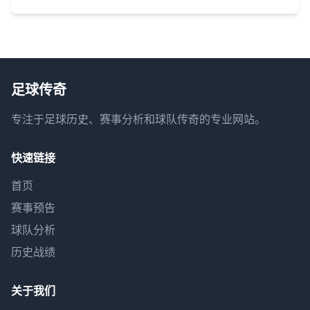
足球传奇
专注于足球历史、赛事分析和球队传奇的专业网站。
快速链接
首页
赛事预告
球队分析
历史战绩
关于我们