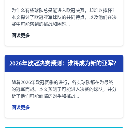
为什么有些球队总是能进入欧冠决赛，却难以捧杯？
本文探讨了欧冠亚军球队的共同特点，以及他们在决
赛中可能遇到的挑战和困难...
阅读更多
2026年欧冠决赛预测：谁将成为新的亚军？
随着2026年欧冠赛季的进行，各支球队都在为最终
的冠军而战。本文预测了可能进入决赛的球队，并分
析了他们可能面临的对手和挑战...
阅读更多