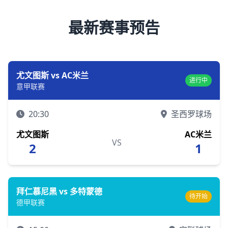
最新赛事预告
尤文图斯 vs AC米兰
进行中
意甲联赛
20:30
圣西罗球场
尤文图斯
AC米兰
VS
2
1
拜仁慕尼黑 vs 多特蒙德
待开始
德甲联赛