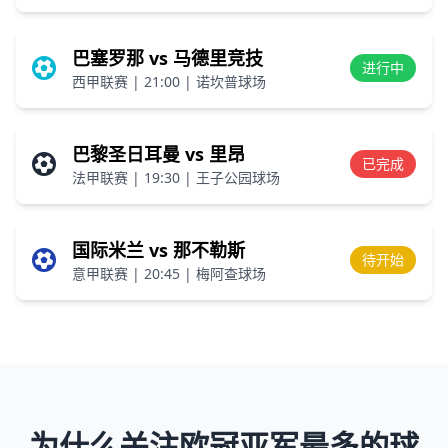
巴塞罗那 vs 马德里竞技
进行中
西甲联赛 | 21:00 | 诺坎普球场
巴黎圣日耳曼 vs 里昂
已完成
法甲联赛 | 19:30 | 王子公园球场
国际米兰 vs 那不勒斯
待开始
意甲联赛 | 20:45 | 梅阿查球场
为什么关注欧冠亚军最多的球