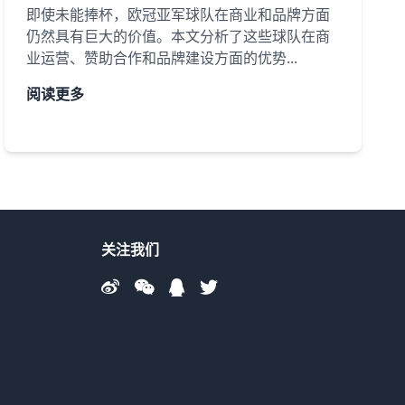
即使未能捧杯，欧冠亚军球队在商业和品牌方面
仍然具有巨大的价值。本文分析了这些球队在商
业运营、赞助合作和品牌建设方面的优势...
阅读更多
关注我们