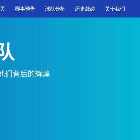
页
赛事预告
球队分析
历史战绩
关于我们
队
他们背后的辉煌