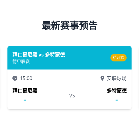
最新赛事预告
拜仁慕尼黑 vs 多特蒙德
待开始
德甲联赛
15:00
安联球场
拜仁慕尼黑
多特蒙德
VS
-
-