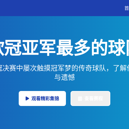
首
欧冠亚军最多的球
冠决赛中屡次触摸冠军梦的传奇球队，了解
与遗憾
观看精彩集锦
查看赛程