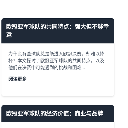
欧冠亚军球队的共同特点：强大但不够幸
运
为什么有些球队总是能进入欧冠决赛，却难以捧
杯？本文探讨了欧冠亚军球队的共同特点，以及
他们在决赛中可能遇到的挑战和困难...
阅读更多
欧冠亚军球队的经济价值：商业与品牌