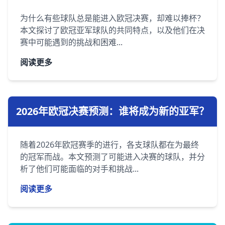
为什么有些球队总是能进入欧冠决赛，却难以捧杯？
本文探讨了欧冠亚军球队的共同特点，以及他们在决
赛中可能遇到的挑战和困难...
阅读更多
2026年欧冠决赛预测：谁将成为新的亚军？
随着2026年欧冠赛季的进行，各支球队都在为最终
的冠军而战。本文预测了可能进入决赛的球队，并分
析了他们可能面临的对手和挑战...
阅读更多