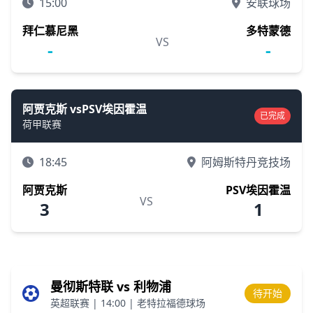
15:00
安联球场
拜仁慕尼黑
多特蒙德
VS
-
-
阿贾克斯 vsPSV埃因霍温
已完成
荷甲联赛
18:45
阿姆斯特丹竞技场
阿贾克斯
PSV埃因霍温
VS
3
1
曼彻斯特联 vs 利物浦
待开始
英超联赛 | 14:00 | 老特拉福德球场