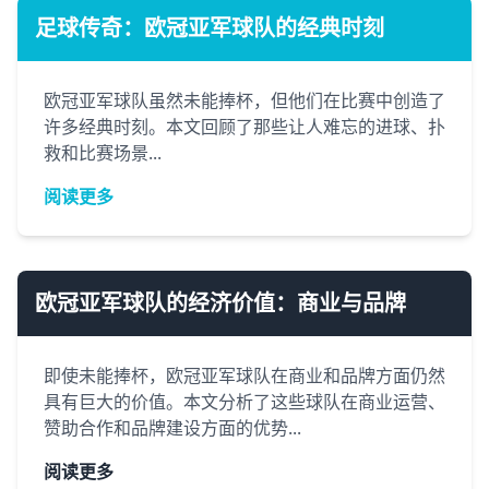
足球传奇：欧冠亚军球队的经典时刻
欧冠亚军球队虽然未能捧杯，但他们在比赛中创造了
许多经典时刻。本文回顾了那些让人难忘的进球、扑
救和比赛场景...
阅读更多
欧冠亚军球队的经济价值：商业与品牌
即使未能捧杯，欧冠亚军球队在商业和品牌方面仍然
具有巨大的价值。本文分析了这些球队在商业运营、
赞助合作和品牌建设方面的优势...
阅读更多