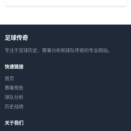
足球传奇
专注于足球历史、赛事分析和球队传奇的专业网站。
快速链接
首页
赛事预告
球队分析
历史战绩
关于我们