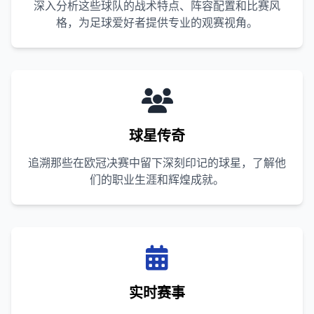
深入分析这些球队的战术特点、阵容配置和比赛风
格，为足球爱好者提供专业的观赛视角。
球星传奇
追溯那些在欧冠决赛中留下深刻印记的球星，了解他
们的职业生涯和辉煌成就。
实时赛事