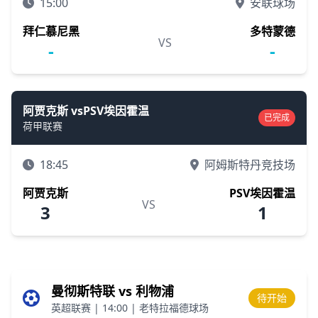
15:00
安联球场
拜仁慕尼黑
多特蒙德
VS
-
-
阿贾克斯 vsPSV埃因霍温
已完成
荷甲联赛
18:45
阿姆斯特丹竞技场
阿贾克斯
PSV埃因霍温
VS
3
1
曼彻斯特联 vs 利物浦
待开始
英超联赛 | 14:00 | 老特拉福德球场