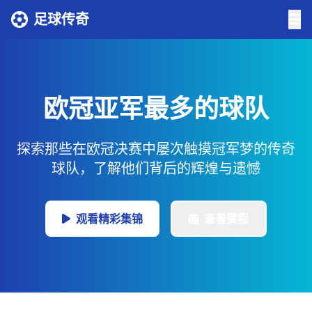
足球传奇
欧冠亚军最多的球队
探索那些在欧冠决赛中屡次触摸冠军梦的传奇
球队，了解他们背后的辉煌与遗憾
观看精彩集锦
查看赛程