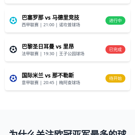
巴塞罗那 vs 马德里竞技
进行中
西甲联赛 | 21:00 | 诺坎普球场
巴黎圣日耳曼 vs 里昂
已完成
法甲联赛 | 19:30 | 王子公园球场
国际米兰 vs 那不勒斯
待开始
意甲联赛 | 20:45 | 梅阿查球场
为什么关注欧冠亚军最多的球